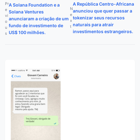
Navegação de Post
Pr
A República Centro-Africana
A Solana Foundation e a
N
e
anunciou que quer passar a
Solana Ventures
e
vi
tokenizar seus recursos
anunciaram a criação de um
x
o
naturais para atrair
fundo de investimento de
t
u
investimentos estrangeiros.
US$ 100 milhões.
s