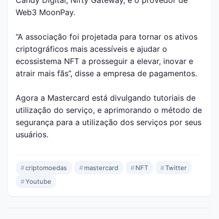
Candy Digital, Nifty Gateway, e o provedor de
Web3 MoonPay.
“A associação foi projetada para tornar os ativos
criptográficos mais acessíveis e ajudar o
ecossistema NFT a prosseguir a elevar, inovar e
atrair mais fãs”, disse a empresa de pagamentos.
Agora a Mastercard está divulgando tutoriais de
utilização do serviço, e aprimorando o método de
segurança para a utilização dos serviços por seus
usuários.
Post Tags:
#
criptomoedas
#
mastercard
#
NFT
#
Twitter
#
Youtube