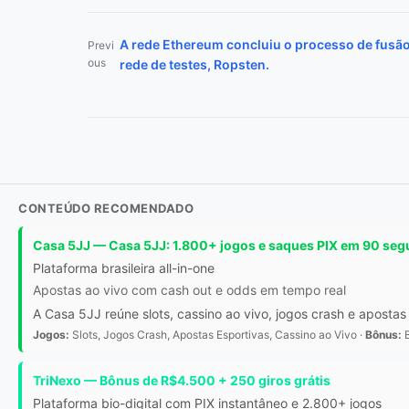
Navegação de Post
A rede Ethereum concluiu o processo de fusã
Previ
ous
rede de testes, Ropsten.
CONTEÚDO RECOMENDADO
Casa 5JJ — Casa 5JJ: 1.800+ jogos e saques PIX em 90 se
Plataforma brasileira all-in-one
Apostas ao vivo com cash out e odds em tempo real
A Casa 5JJ reúne slots, cassino ao vivo, jogos crash e apos
Jogos:
Slots, Jogos Crash, Apostas Esportivas, Cassino ao Vivo ·
Bônus:
B
TriNexo — Bônus de R$4.500 + 250 giros grátis
Plataforma bio-digital com PIX instantâneo e 2.800+ jogos