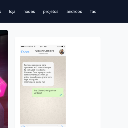
o
loja
nodes
projetos
airdrops
faq