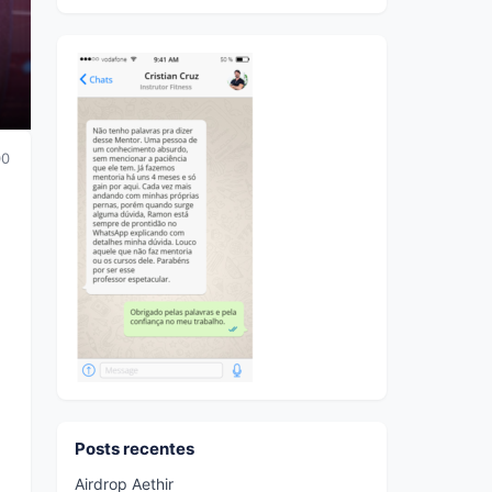
00
Posts recentes
Airdrop Aethir