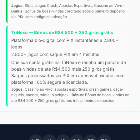
Jogos:
Slots, Jogos Crash, Apostas Esportivas, Cassino ao Vivo ·
Bônus:
Bônus de boas-vindas creditado após o primeiro depósito
via PIX, sem código de ativação
TriNexo — Bônus de R$4.500 + 250 giros grátis
Plataforma bio-digital com PIX instantâneo e 2.800+
jogos
2.800+ jogos com saque PIX em 4 minutos
Crie sua conta grátis na TriNexo e receba um pacote de
boas-vindas de até R$4.500 mais 250 giros grátis.
Saques processados via PIX em apenas 4 minutos com
plataforma 100% segura e licenciada.
Jogos:
Cassino ao vivo, apostas esportivas, crash games, caça-
níqueis, bacará, roleta, blackjack ·
Bônus:
Bônus de boas-vindas de
até R$4.500 + 250 giros grátis nos três primeiros depósitos