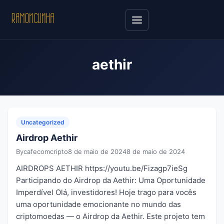
aethir
Uncategorized
Airdrop Aethir
By
cafecomcripto
8 de maio de 2024
8 de maio de 2024
AIRDROPS AETHIR https://youtu.be/Fizagp7ieSg
Participando do Airdrop da Aethir: Uma Oportunidade
Imperdível Olá, investidores! Hoje trago para vocês
uma oportunidade emocionante no mundo das
criptomoedas — o Airdrop da Aethir. Este projeto tem